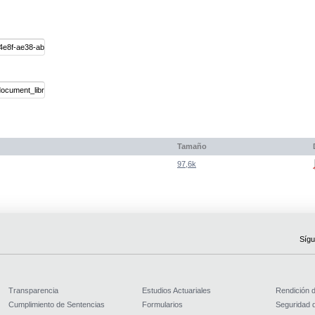
Tamaño
97,6k
Sígu
Transparencia
Estudios Actuariales
Rendición 
Cumplimiento de Sentencias
Formularios
Seguridad d