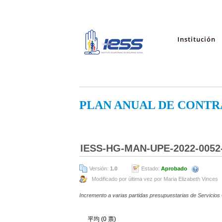
Institución
PLAN ANUAL DE CONTR
IESS-HG-MAN-UPE-2022-0052-
Versión:
1.0
Estado:
Aprobado
Modificado por última vez por Maria Elizabeth Vinces
Incremento a varias partidas presupuestarias de Servicios
平均 (0 票)