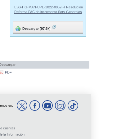
IESS-HG-MAN-UPE-2022-0052-R Resolucion
Reforma PAC de incremento Serv Generales
Descargar (97,6k)
Descargar
PDF
enos en:
de cuentas
e la Información