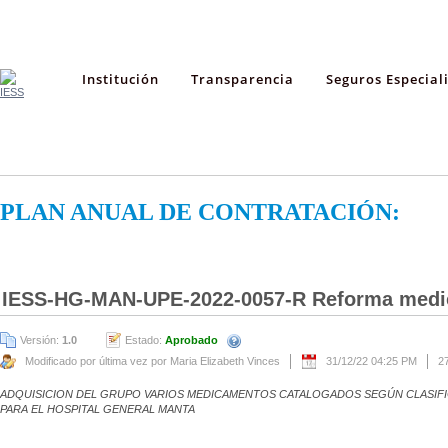
Institución
Transparencia
Seguros Especial
PLAN ANUAL DE CONTRATACIÓN:
IESS-HG-MAN-UPE-2022-0057-R Reforma medi
Versión:
1.0
Estado:
Aprobado
Modificado por última vez por Maria Elizabeth Vinces
31/12/22 04:25 PM
2
ADQUISICION DEL GRUPO VARIOS MEDICAMENTOS CATALOGADOS SEGÚN CLASIFIC
PARA EL HOSPITAL GENERAL MANTA