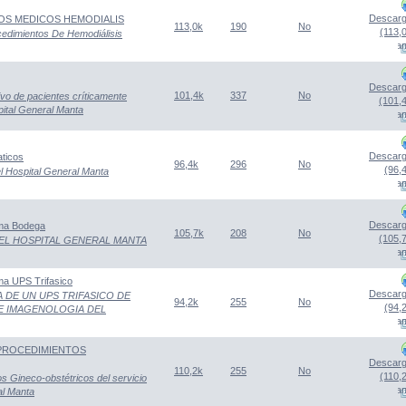
Descarg
VOS MEDICOS HEMODIALIS
113,0k
190
No
(113,
cedimientos De Hemodiálisis
(Abre una nueva venta
Descarg
101,4k
337
No
ivo de pacientes críticamente
(101,
pital General Manta
(Abre una nueva venta
Descarg
ticos
96,4k
296
No
(96,
l Hospital General Manta
(Abre una nueva venta
Descarg
ma Bodega
105,7k
208
No
(105,
EL HOSPITAL GENERAL MANTA
(Abre una nueva venta
a UPS Trifasico
Descarg
 DE UN UPS TRIFASICO DE
94,2k
255
No
(94,
E IMAGENOLOGIA DEL
(Abre una nueva venta
I PROCEDIMIENTOS
Descarg
110,2k
255
No
(110,
s Gineco-obstétricos del servicio
(Abre una nueva venta
al Manta