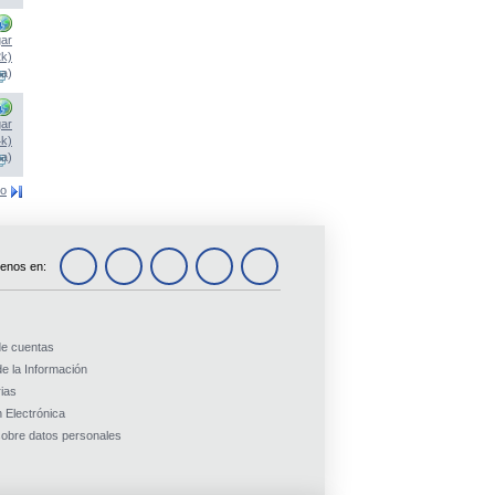
ar
2k)
na)
ar
4k)
na)
mo
enos en:
de cuentas
e la Información
ias
 Electrónica
obre datos personales