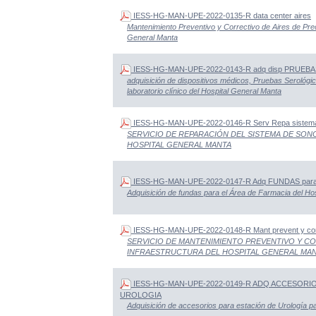
IESS-HG-MAN-UPE-2022-0135-R data center aires
Mantenimiento Preventivo y Correctivo de Aires de Prec
General Manta
IESS-HG-MAN-UPE-2022-0143-R adq disp PRUE
adquisición de dispositivos médicos, Pruebas Serológica
laboratorio clínico del Hospital General Manta
IESS-HG-MAN-UPE-2022-0146-R Serv Repa sist
SERVICIO DE REPARACIÓN DEL SISTEMA DE SONO
HOSPITAL GENERAL MANTA
IESS-HG-MAN-UPE-2022-0147-R Adq FUNDAS para
Adquisición de fundas para el Área de Farmacia del Ho
IESS-HG-MAN-UPE-2022-0148-R Mant prevent y 
SERVICIO DE MANTENIMIENTO PREVENTIVO Y CO
INFRAESTRUCTURA DEL HOSPITAL GENERAL MA
IESS-HG-MAN-UPE-2022-0149-R ADQ ACCESORI
UROLOGIA
Adquisición de accesorios para estación de Urología p