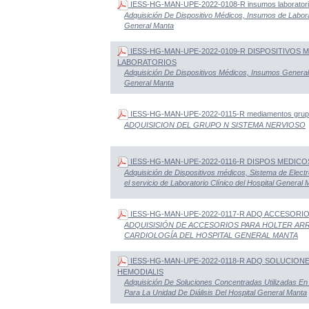
IESS-HG-MAN-UPE-2022-0108-R insumos laborator
Adquisición De Dispositivo Médicos, Insumos de Laborat
General Manta
IESS-HG-MAN-UPE-2022-0109-R DISPOSITIVOS
LABORATORIOS
Adquisición De Dispositivos Médicos, Insumos General
General Manta
IESS-HG-MAN-UPE-2022-0115-R mediamentos grup
ADQUISICION DEL GRUPO N SISTEMA NERVIOSO
IESS-HG-MAN-UPE-2022-0116-R DISPOS MEDICO
Adquisición de Dispositivos médicos, Sistema de Elect
el servicio de Laboratorio Clínico del Hospital General
IESS-HG-MAN-UPE-2022-0117-R ADQ ACCESORI
ADQUISISIÓN DE ACCESORIOS PARA HOLTER ARR
CARDIOLOGÍA DEL HOSPITAL GENERAL MANTA
IESS-HG-MAN-UPE-2022-0118-R ADQ SOLUCIO
HEMODIALIS
Adquisición De Soluciones Concentradas Utilizadas En
Para La Unidad De Diálisis Del Hospital General Manta