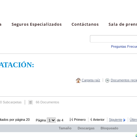
a
Seguros Especializados
Contáctanos
Sala de pren
Preguntas Frecu
ATACIÓN:
Carpeta raíz
Documentos reci
0 Subcarpetas
66 Documentos
tados por página 20
Primero
Anterior
Siguiente
Últi
Página
de 4
Tamaño
Descargas
Bloqueado