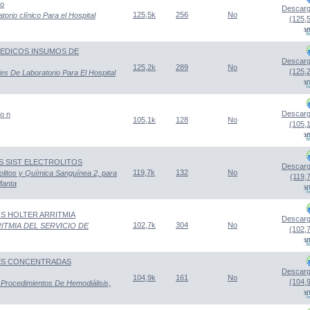
io
Descarg
125,5k
256
No
orio clínico Para el Hospital
(125,
(Abre una nueva venta
 MEDICOS INSUMOS DE
Descarg
125,2k
289
No
(125,
es De Laboratorio Para El Hospital
(Abre una nueva venta
Descarg
o n
105,1k
128
No
(105,
(Abre una nueva venta
S SIST ELECTROLITOS
Descarg
119,7k
132
No
rolitos y Química Sanguínea 2, para
(119,
 Manta
(Abre una nueva venta
OS HOLTER ARRITMIA
Descarg
102,7k
304
No
ITMIA DEL SERVICIO DE
(102,
(Abre una nueva venta
NES CONCENTRADAS
Descarg
104,9k
161
No
(104,
 Procedimientos De Hemodiálisis,
(Abre una nueva venta