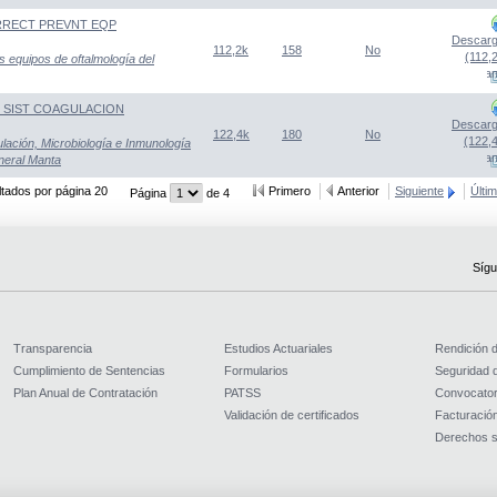
ORRECT PREVNT EQP
Descarg
112,2k
158
No
(112,
s equipos de oftalmología del
(Abre una nueva venta
C SIST COAGULACION
Descarg
122,4k
180
No
(122,
lación, Microbiología e Inmunología
(Abre una nueva venta
eneral Manta
tados por página 20
Primero
Anterior
Siguiente
Últi
Página
de 4
Sígu
Transparencia
Estudios Actuariales
Rendición 
Cumplimiento de Sentencias
Formularios
Seguridad d
Plan Anual de Contratación
PATSS
Convocator
Validación de certificados
Facturación
Derechos s