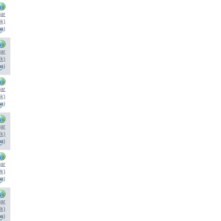
ar
8k)
na)
ar
7k)
na)
ar
5k)
na)
ar
7k)
na)
ar
0k)
na)
ar
8k)
na)