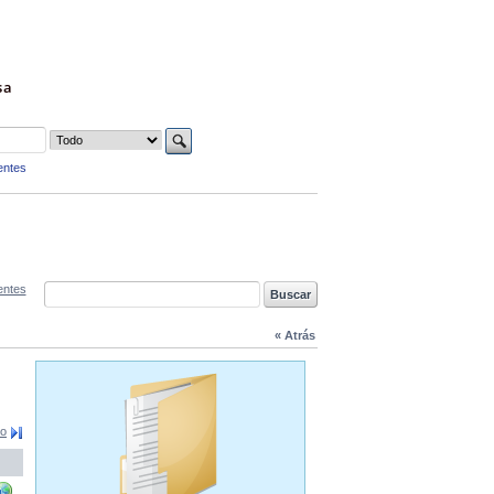
sa
entes
entes
« Atrás
mo