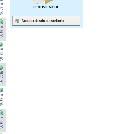
ar
11 NOVIEMBRE
5k)
na)
Acceder desde el escritorio
ar
2k)
na)
ar
1k)
na)
ar
7k)
na)
ar
7k)
na)
ar
9k)
na)