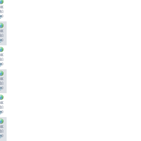
ar
0k)
na)
ar
4k)
na)
ar
4k)
na)
ar
7k)
na)
ar
2k)
na)
ar
2k)
na)