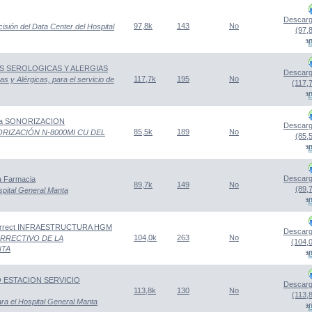
Descarg
97,8k
143
No
isión del Data Center del Hospital
(97,
(Abre una nueva venta
BAS SEROLOGICAS Y ALERGIAS
Descarg
117,7k
195
No
s y Alérgicas, para el servicio de
(117,
(Abre una nueva venta
ema SONORIZACION
Descarg
85,5k
189
No
RIZACIÓN N-8000MI CU DEL
(85,
(Abre una nueva venta
Descarg
 Farmacia
89,7k
149
No
(89,
spital General Manta
(Abre una nueva venta
correct INFRAESTRUCTURA HGM
Descarg
104,0k
263
No
RRECTIVO DE LA
(104,
NTA
(Abre una nueva venta
O ESTACION SERVICIO
Descarg
113,8k
130
No
(113,
ara el Hospital General Manta
(Abre una nueva venta