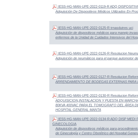
IESS-HG-MAN-UPE-2022-0119-R ADQ DISPOSITI
Adquisición De Dispositivos Médicos Utilizados En Pro
IESS-HG-MAN-UPE-2022-0125-R trnasdutres uci
Adquisición de dispositivos médicos para manejo invas
enfermos de la Unidad de Cuidados Intensivos del Hos
IESS-HG-MAN-UPE-2022-0126-R Resolucion Neuma
Adquisición de neumáticos para el parque automotor de
IESS-HG-MAN-UPE-2022-0127-R Resolucion Refor
ARRENDAMIENTO DE BODEGAS EXTERNAS PARA 
IESS-HG-MAN-UPE-2022-0130-R Resolucion Reform
ADQUISICION,INSTALACION Y PUESTA EN MARCHA
80KVA 400VAC PARA EL TOMOGRAFO DEL ÁREA D
HOSPITAL GENERAL MANTA
IESS-HG-MAN-UPE-2022-0134-R ADQ DISP MED
GINECOLOGIA
Adquisición de dispositivos médicos para procedimiento
de Ginecología y Centro Obstétrico del Hospital Gener