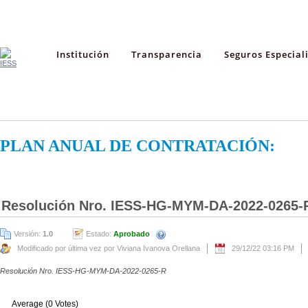
Institución
Transparencia
Seguros Especial
PLAN ANUAL DE CONTRATACIÓN:
Resolución Nro. IESS-HG-MYM-DA-2022-0265-
Versión:
1.0
Estado:
Aprobado
Modificado por última vez por Viviana Ivanova Orellana
29/12/22 03:16 PM
Resolución Nro. IESS-HG-MYM-DA-2022-0265-R
Average (0 Votes)