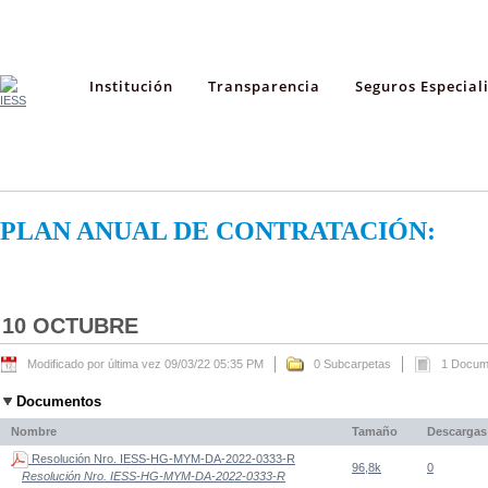
Institución
Transparencia
Seguros Especial
PLAN ANUAL DE CONTRATACIÓN:
10 OCTUBRE
Modificado por última vez 09/03/22 05:35 PM
0 Subcarpetas
1 Docum
Documentos
Nombre
Tamaño
Descargas
Resolución Nro. IESS-HG-MYM-DA-2022-0333-R
96,8k
0
Resolución Nro. IESS-HG-MYM-DA-2022-0333-R