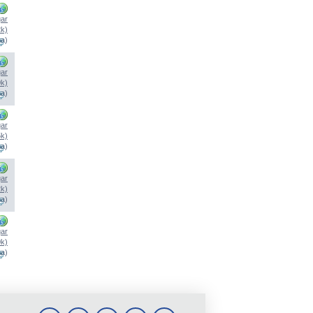
ar
2k)
na)
ar
0k)
na)
ar
5k)
na)
ar
2k)
na)
ar
0k)
na)