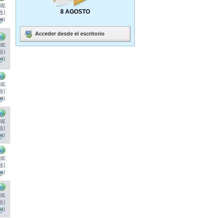
ar
8 AGOSTO
0k)
na)
Acceder desde el escritorio
ar
5k)
na)
ar
8k)
na)
ar
6k)
na)
ar
3k)
na)
ar
3k)
na)