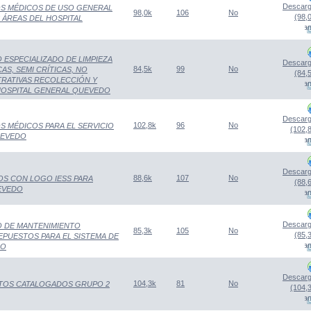
Descarg
OS MÉDICOS DE USO GENERAL
98,0k
106
No
(98,
 ÁREAS DEL HOSPITAL
(Abre una nueva venta
 ESPECIALIZADO DE LIMPIEZA
Descarg
84,5k
99
No
AS, SEMI CRÍTICAS, NO
(84,
TRATIVAS RECOLECCIÓN Y
(Abre una nueva venta
 HOSPITAL GENERAL QUEVEDO
Descarg
102,8k
96
No
S MÉDICOS PARA EL SERVICIO
(102,
UEVEDO
(Abre una nueva venta
Descarg
88,6k
107
No
OS CON LOGO IESS PARA
(88,
EVEDO
(Abre una nueva venta
Descarg
O DE MANTENIMIENTO
85,3k
105
No
(85,
EPUESTOS PARA EL SISTEMA DE
(Abre una nueva venta
DO
Descarg
104,3k
81
No
NTOS CATALOGADOS GRUPO 2
(104,
(Abre una nueva venta