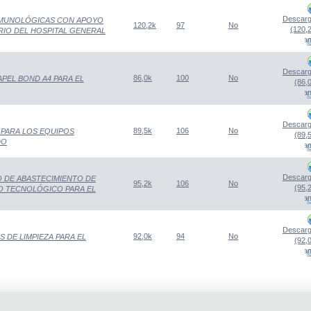
Descarg
INMUNOLÓGICAS CON APOYO
120,2k
97
No
(120,
RIO DEL HOSPITAL GENERAL
(Abre una nueva venta
Descarg
86,0k
100
No
PEL BOND A4 PARA EL
(86,
(Abre una nueva venta
Descarg
89,5k
106
No
 PARA LOS EQUIPOS
(89,
DO
(Abre una nueva venta
Descarg
O DE ABASTECIMIENTO DE
95,2k
106
No
(95,
O TECNOLÓGICO PARA EL
(Abre una nueva venta
Descarg
92,0k
94
No
 DE LIMPIEZA PARA EL
(92,
(Abre una nueva venta