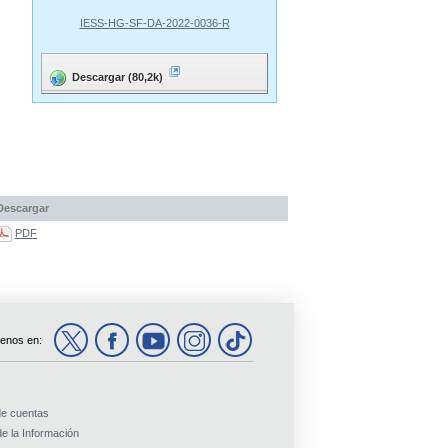
IESS-HG-SF-DA-2022-0036-R
Descargar (80,2k)
Descargar
PDF
enos en:
de cuentas
e la Información