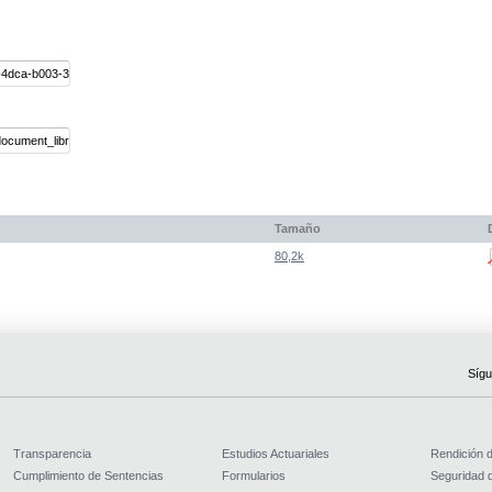
Tamaño
80,2k
Sígu
Transparencia
Estudios Actuariales
Rendición 
Cumplimiento de Sentencias
Formularios
Seguridad d