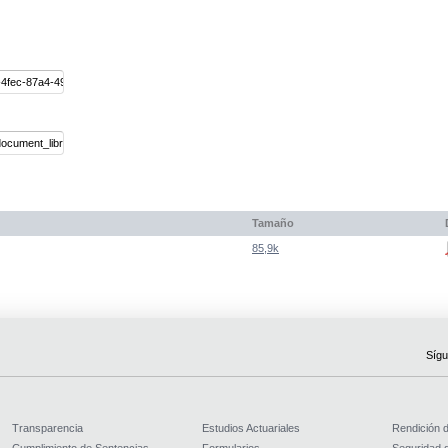
Tamaño
85,9k
Sígu
Transparencia
Estudios Actuariales
Rendición 