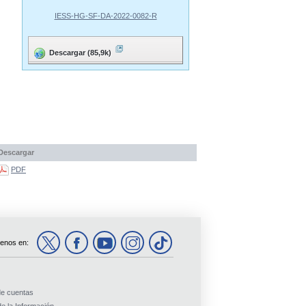
IESS-HG-SF-DA-2022-0082-R
Descargar (85,9k)
Descargar
PDF
enos en:
de cuentas