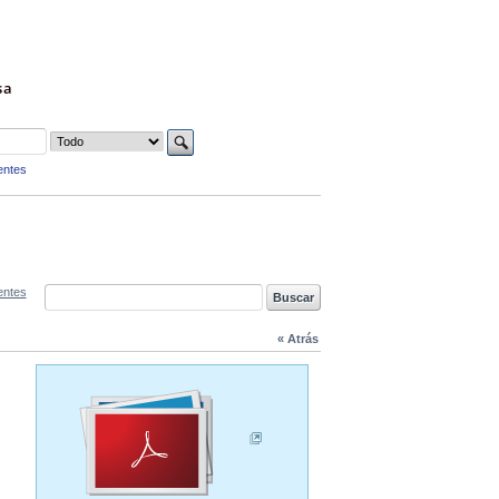
sa
entes
entes
« Atrás