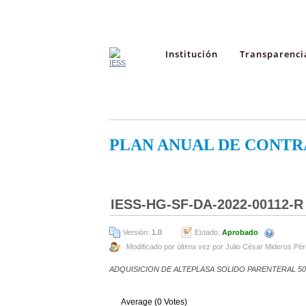
Institución
Transparenci
PLAN ANUAL DE CONTR
IESS-HG-SF-DA-2022-00112-R
Versión:
1.0
Estado:
Aprobado
Modificado por última vez por Julio César Mideros Pé
ADQUISICION DE ALTEPLASA SOLIDO PARENTERAL 5
Average (0 Votes)