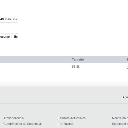
Tamaño
83,8k
Sígu
Transparencia
Estudios Actuariales
Rendición 
Cumplimiento de Sentencias
Formularios
Seguridad d