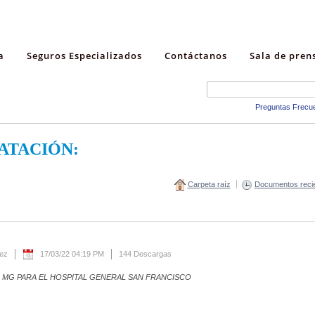
a
Seguros Especializados
Contáctanos
Sala de pren
Preguntas Frecu
ATACIÓN:
Carpeta raíz
Documentos reci
rez
17/03/22 04:19 PM
144 Descargas
0 MG PARA EL HOSPITAL GENERAL SAN FRANCISCO