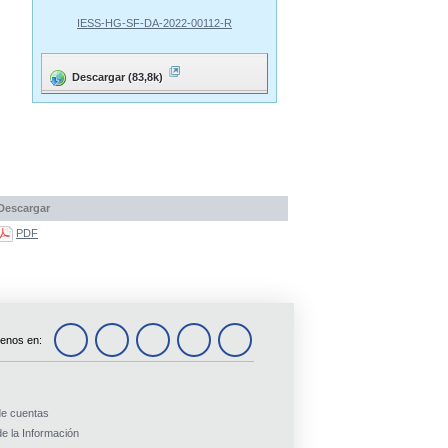
IESS-HG-SF-DA-2022-00112-R
Descargar (83,8k)
Descargar
PDF
enos en:
de cuentas
e la Información