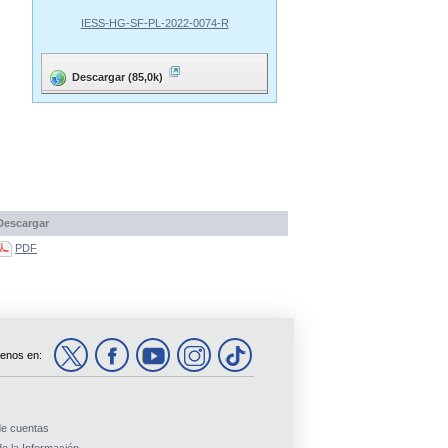
IESS-HG-SF-PL-2022-0074-R
Descargar (85,0k)
Descargar
PDF
enos en:
de cuentas