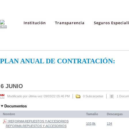
Institución
Transparencia
Seguros Especial
PLAN ANUAL DE CONTRATACIÓN:
6 JUNIO
Modificado por última vez 09/03/22 05:46 PM
0 Subcarpetas
1 Docum
Documentos
Nombre
Tamaño
Descargas
REFORMA REPUESTOS Y ACCESORIOS
103,8k
134
REFORMA REPUESTOS Y ACCESORIOS