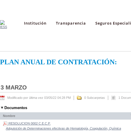
Institución
Transparencia
Seguros Especial
PLAN ANUAL DE CONTRATACIÓN:
3 MARZO
Modificado por última vez 03/05/22 04:28 PM
0 Subcarpetas
1 Docum
Documentos
Nombre
RESOLUCION 0002 C.E.C.P.
Adquisición de Determinaciones efectivas de Hematología, Coagulación, Química