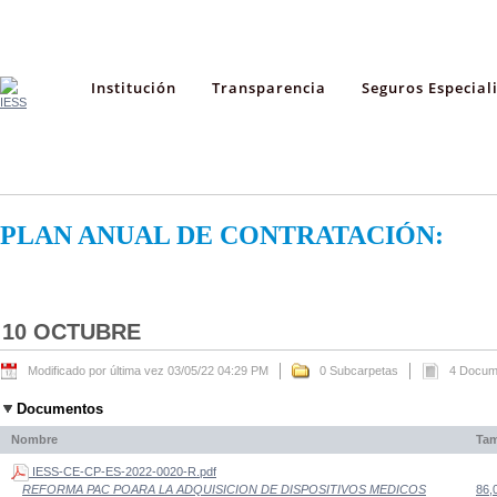
Institución
Transparencia
Seguros Especial
PLAN ANUAL DE CONTRATACIÓN:
10 OCTUBRE
Modificado por última vez 03/05/22 04:29 PM
0 Subcarpetas
4 Docum
Documentos
Nombre
Ta
IESS-CE-CP-ES-2022-0020-R.pdf
86,
REFORMA PAC POARA LA ADQUISICION DE DISPOSITIVOS MEDICOS