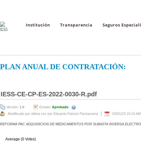
Institución
Transparencia
Seguros Especial
PLAN ANUAL DE CONTRATACIÓN:
IESS-CE-CP-ES-2022-0030-R.pdf
Versión:
1.0
Estado:
Aprobado
Modificado por última vez por Eduardo Patricio Pachacama
03/01/23 10:16 AM
REFORMA PAC ADQUISICION DE MEDICAMENTOS POR SUBASTA INVERSA ELECTR
Average (0 Votes)