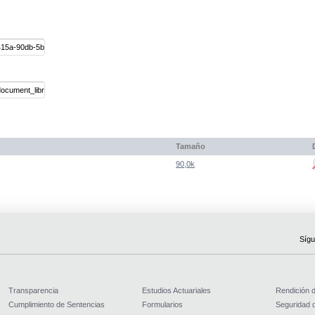
Tamaño
90,0k
Sígu
Transparencia
Estudios Actuariales
Rendición 
Cumplimiento de Sentencias
Formularios
Seguridad d