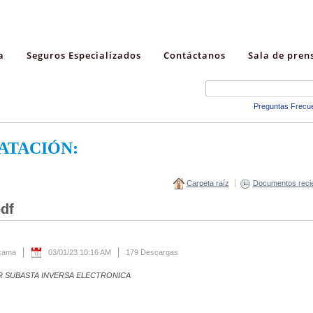
a
Seguros Especializados
Contáctanos
Sala de pren
Preguntas Frecu
ATACIÓN:
Carpeta raíz
Documentos reci
df
acama
03/01/23 10:16 AM
179 Descargas
 SUBASTA INVERSA ELECTRONICA