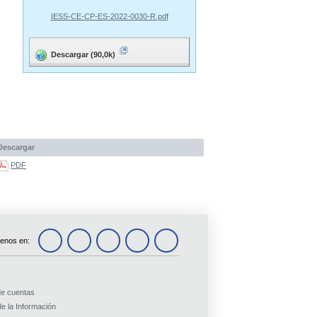
IESS-CE-CP-ES-2022-0030-R.pdf
Descargar (90,0k)
Descargar
PDF
enos en:
de cuentas
e la Información