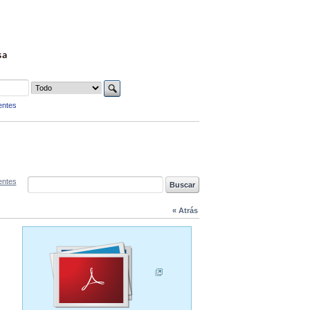
sa
entes
entes
« Atrás