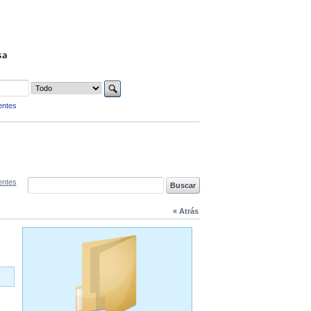
sa
entes
entes
« Atrás