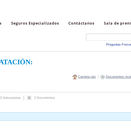
a
Seguros Especializados
Contáctanos
Sala de pren
Preguntas Frecu
ATACIÓN:
Carpeta raíz
Documentos reci
0 Subcarpetas
0 Documentos