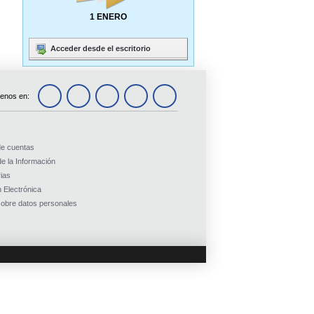
1 ENERO
Acceder desde el escritorio
enos en:
de cuentas
e la Información
ias
 Electrónica
obre datos personales