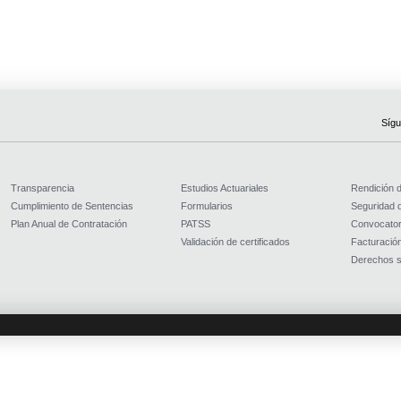
Sígu
Transparencia
Estudios Actuariales
Rendición 
Cumplimiento de Sentencias
Formularios
Seguridad d
Plan Anual de Contratación
PATSS
Convocator
Validación de certificados
Facturación
Derechos s