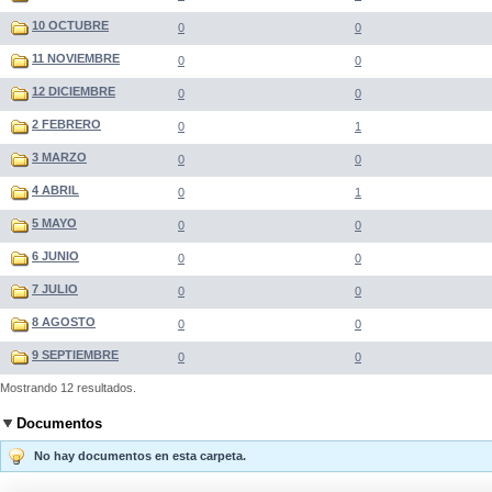
10 OCTUBRE
0
0
11 NOVIEMBRE
0
0
12 DICIEMBRE
0
0
2 FEBRERO
0
1
3 MARZO
0
0
4 ABRIL
0
1
5 MAYO
0
0
6 JUNIO
0
0
7 JULIO
0
0
8 AGOSTO
0
0
9 SEPTIEMBRE
0
0
Mostrando 12 resultados.
Documentos
No hay documentos en esta carpeta.