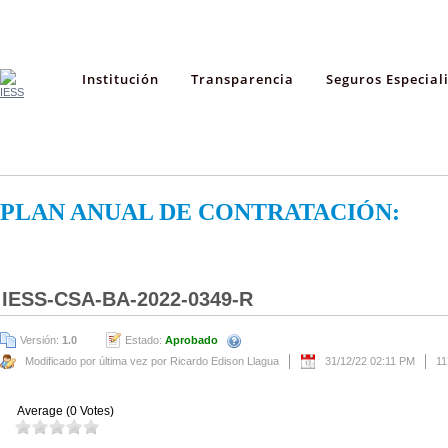
Institución
Transparencia
Seguros Especial
PLAN ANUAL DE CONTRATACIÓN:
IESS-CSA-BA-2022-0349-R
Versión:
1.0
Estado:
Aprobado
Modificado por última vez por Ricardo Edison Llagua
31/12/22 02:11 PM
11
Average (0 Votes)