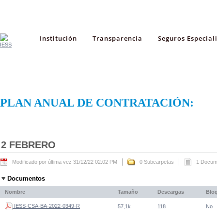
Institución
Transparencia
Seguros Especial
PLAN ANUAL DE CONTRATACIÓN:
2 FEBRERO
Modificado por última vez 31/12/22 02:02 PM
0 Subcarpetas
1 Docum
Documentos
Nombre
Tamaño
Descargas
Blo
IESS-CSA-BA-2022-0349-R
57,1k
118
No