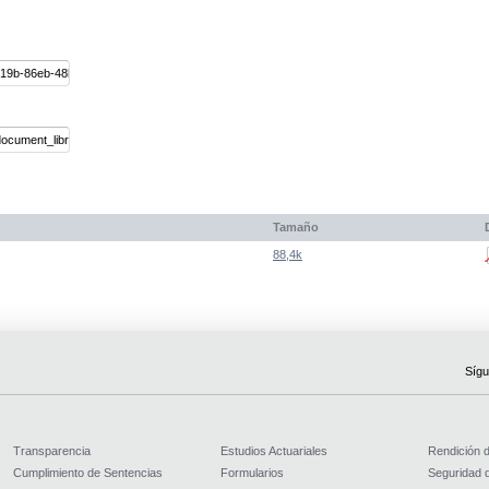
Tamaño
88,4k
Sígu
Transparencia
Estudios Actuariales
Rendición 
Cumplimiento de Sentencias
Formularios
Seguridad d