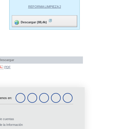
REFORMA LIMPIEZA 2
Descargar (88,4k)
Descargar
PDF
enos en:
de cuentas
e la Información