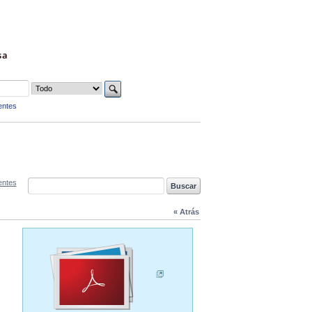
sa
entes
entes
« Atrás