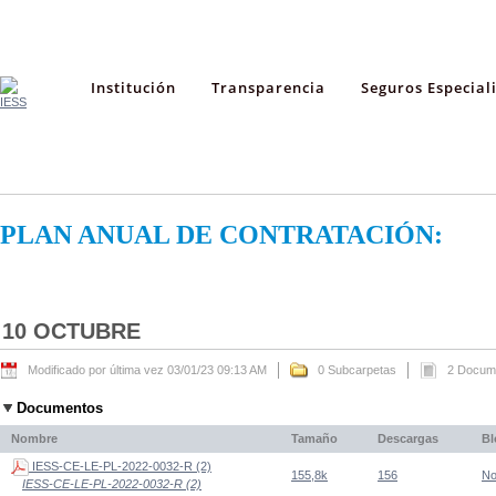
Institución
Transparencia
Seguros Especial
PLAN ANUAL DE CONTRATACIÓN:
10 OCTUBRE
Modificado por última vez 03/01/23 09:13 AM
0 Subcarpetas
2 Docum
Documentos
Nombre
Tamaño
Descargas
Bl
IESS-CE-LE-PL-2022-0032-R (2)
155,8k
156
N
IESS-CE-LE-PL-2022-0032-R (2)