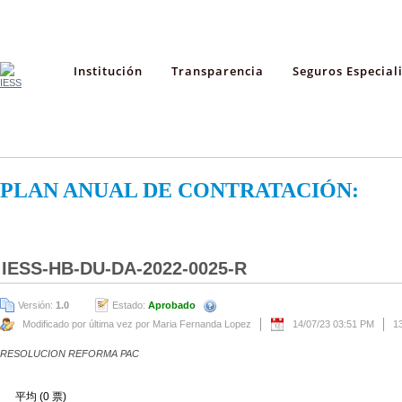
Institución
Transparencia
Seguros Especial
PLAN ANUAL DE CONTRATACIÓN:
IESS-HB-DU-DA-2022-0025-R
Versión:
1.0
Estado:
Aprobado
Modificado por última vez por Maria Fernanda Lopez
14/07/23 03:51 PM
1
RESOLUCION REFORMA PAC
平均 (0 票)