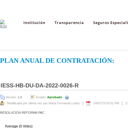
Institución
Transparencia
Seguros Especial
PLAN ANUAL DE CONTRATACIÓN:
IESS-HB-DU-DA-2022-0026-R
Versión:
1.0
Estado:
Aprobado
Modificado por última vez por Maria Fernanda Lopez
14/07/23 03:51 PM
1
RESOLUCION REFORMA PAC
Average (0 Votes)