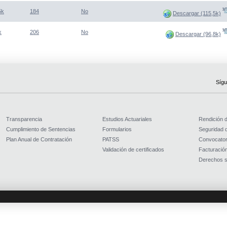
(Abre una nueva venta
5k
184
No
Descargar (115,5k)
(Abre una nueva venta
k
206
No
Descargar (96,8k)
Sígu
Transparencia
Estudios Actuariales
Rendición 
Cumplimiento de Sentencias
Formularios
Seguridad d
Plan Anual de Contratación
PATSS
Convocator
Validación de certificados
Facturación
Derechos s