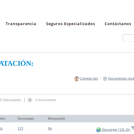
Transparencia
Seguros Especializados
Contáctanos
ATACIÓN:
Carpeta raíz
Documentos reci
0 Subcarpetas
3 Documentos
año
Descargas
Bloqueado
(Abre una nueva venta
1k
173
No
Descargar (141,1k)