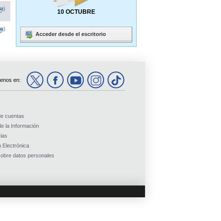
na)
10 OCTUBRE
na)
Acceder desde el escritorio
enos en:
de cuentas
e la Información
ias
 Electrónica
obre datos personales