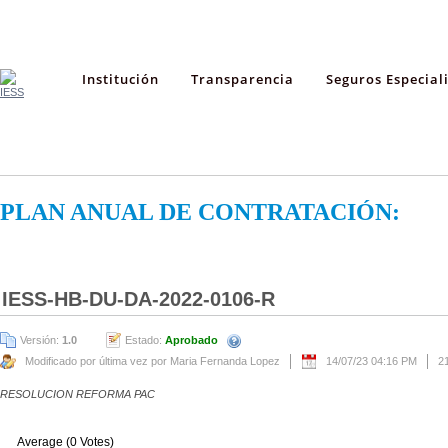
Institución
Transparencia
Seguros Especial
PLAN ANUAL DE CONTRATACIÓN:
IESS-HB-DU-DA-2022-0106-R
Versión:
1.0
Estado:
Aprobado
Modificado por última vez por Maria Fernanda Lopez
14/07/23 04:16 PM
2
RESOLUCION REFORMA PAC
Average (0 Votes)