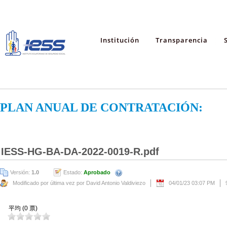
Institución
Transparencia
PLAN ANUAL DE CONTRATACIÓN:
IESS-HG-BA-DA-2022-0019-R.pdf
Versión:
1.0
Estado:
Aprobado
Modificado por última vez por David Antonio Valdiviezo
04/01/23 03:07 PM
平均 (0 票)