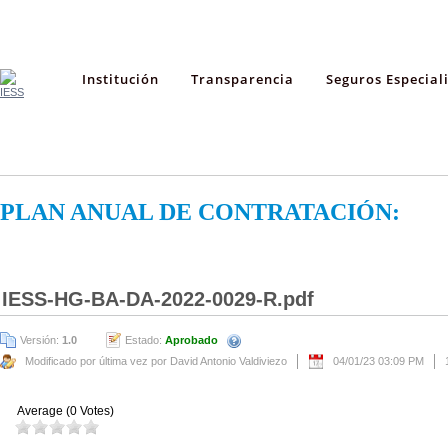
Institución
Transparencia
Seguros Especial
PLAN ANUAL DE CONTRATACIÓN:
IESS-HG-BA-DA-2022-0029-R.pdf
Versión:
1.0
Estado:
Aprobado
Modificado por última vez por David Antonio Valdiviezo
04/01/23 03:09 PM
Average (0 Votes)