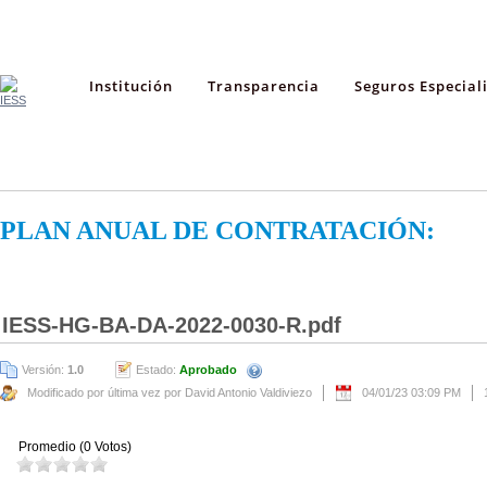
Institución
Transparencia
Seguros Especial
PLAN ANUAL DE CONTRATACIÓN:
IESS-HG-BA-DA-2022-0030-R.pdf
Versión:
1.0
Estado:
Aprobado
Modificado por última vez por David Antonio Valdiviezo
04/01/23 03:09 PM
Promedio (0 Votos)