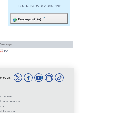
IESS-HG-BA-DA-2022-0045-R.pdf
Descargar (84,6k)
Descargar
PDF
enos en:
de cuentas
e la Información
ias
 Electrónica