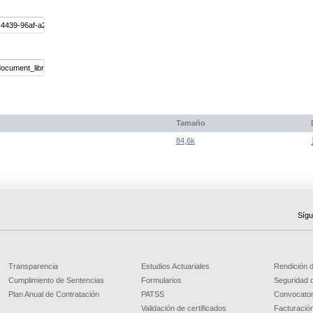
Tamaño
84,6k
Sígu
Transparencia
Estudios Actuariales
Rendición 
Cumplimiento de Sentencias
Formularios
Seguridad d
Plan Anual de Contratación
PATSS
Convocator
Validación de certificados
Facturación