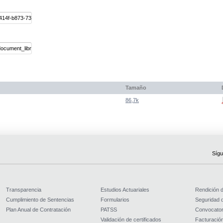
Tamaño
86,7k
Sígu
Transparencia
Estudios Actuariales
Rendición 
Cumplimiento de Sentencias
Formularios
Seguridad d
Plan Anual de Contratación
PATSS
Convocator
Validación de certificados
Facturación