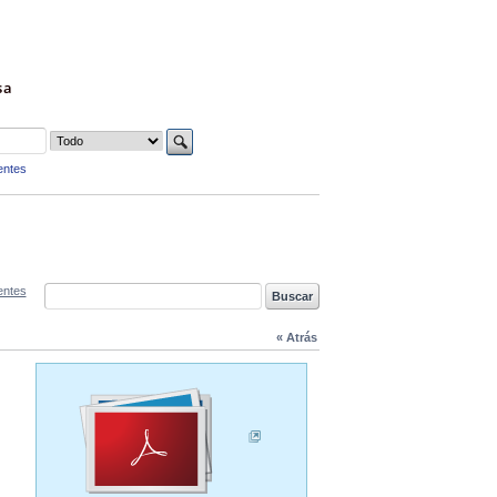
sa
entes
entes
« Atrás