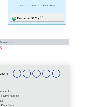
IESS-HG-BA-DA-2022-0062-R.pdf
Descargar (86,7k)
Descargar
PDF
enos en:
de cuentas
e la Información
ias
 Electrónica