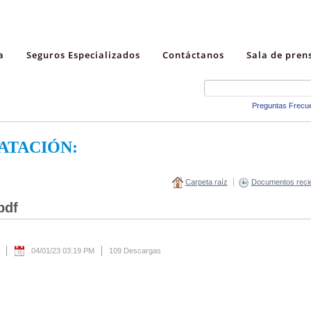
a
Seguros Especializados
Contáctanos
Sala de pren
Preguntas Frecu
ATACIÓN:
Carpeta raíz
Documentos reci
pdf
04/01/23 03:19 PM
109 Descargas