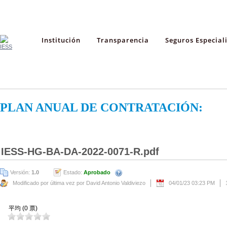
Institución
Transparencia
Seguros Especial
PLAN ANUAL DE CONTRATACIÓN:
IESS-HG-BA-DA-2022-0071-R.pdf
Versión:
1.0
Estado:
Aprobado
Modificado por última vez por David Antonio Valdiviezo
04/01/23 03:23 PM
平均 (0 票)