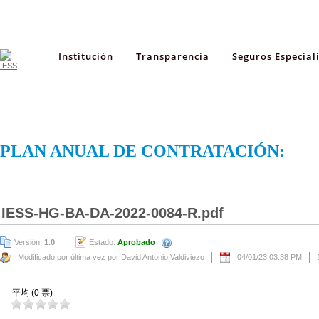
Institución
Transparencia
Seguros Especial
PLAN ANUAL DE CONTRATACIÓN:
IESS-HG-BA-DA-2022-0084-R.pdf
Versión:
1.0
Estado:
Aprobado
Modificado por última vez por David Antonio Valdiviezo
04/01/23 03:38 PM
平均 (0 票)