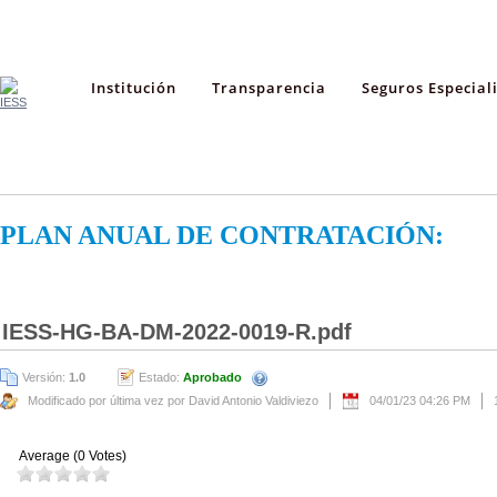
Institución
Transparencia
Seguros Especial
PLAN ANUAL DE CONTRATACIÓN:
IESS-HG-BA-DM-2022-0019-R.pdf
Versión:
1.0
Estado:
Aprobado
Modificado por última vez por David Antonio Valdiviezo
04/01/23 04:26 PM
Average (0 Votes)