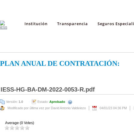
Institución
Transparencia
Seguros Especial
PLAN ANUAL DE CONTRATACIÓN:
IESS-HG-BA-DM-2022-0053-R.pdf
Versión:
1.0
Estado:
Aprobado
Modificado por última vez por David Antonio Valdiviezo
04/01/23 04:36 PM
Average (0 Votes)