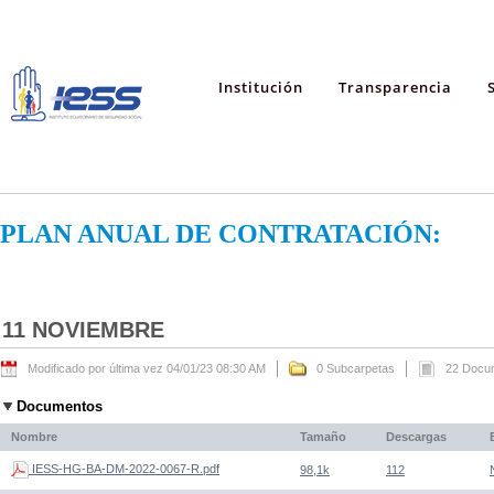
Institución
Transparencia
PLAN ANUAL DE CONTRATACIÓN:
11 NOVIEMBRE
Modificado por última vez 04/01/23 08:30 AM
0 Subcarpetas
22 Docu
Documentos
Nombre
Tamaño
Descargas
IESS-HG-BA-DM-2022-0067-R.pdf
98,1k
112