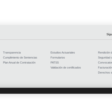
Sígu
Transparencia
Estudios Actuariales
Rendición 
Cumplimiento de Sentencias
Formularios
Seguridad d
Plan Anual de Contratación
PATSS
Convocator
Validación de certificados
Facturación
Derechos s