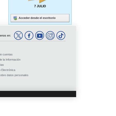
7 JULIO
Acceder desde el escritorio
enos en:
de cuentas
e la Información
ias
 Electrónica
obre datos personales