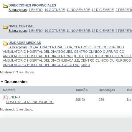
DIRECCIONES PROVINCIALES
Subcarpetas
:
1 ENERO
,
10 OCTUBRE
,
11 NOVIEMBRE
,
12 DICIEMBRE
,
2 FEBRER
NIVEL CENTRAL
Subcarpetas
:
1 ENERO
,
10 OCTUBRE
,
11 NOVIEMBRE
,
12 DICIEMBRE
,
2 FEBRER
UNIDADES MEDICAS
Subcarpetas
:
CCQA H DIA CENTRAL LOJA
,
CENTRO CLINICO QUIRURGICO
AMBULATORIO HOSPITAL DEL DIA AZOGUES
,
CENTRO CLINICO QUIRURGICO
AMBULATORIO HOSPITAL DEL DIA CENTRAL QUITO
,
CENTRO CLINICO QUIRURGI
AMBULATORIO HOSPITAL DEL DIA CHIMBACALLE
,
CENTRO CLINICO QUIRURGICO
AMBULATORIO HOSPITAL DEL DIA COTOCOLLAO
,
Más »
Mostrando 3 resultados.
Documentos
Nombre
Tamaño
Descargas
Bl
ENERO
208,9k
259
No
HOSPITAL GENERAL MILAGRO
Mostrando 1 resultado.