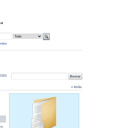
sa
entes
entes
« Atrás
rio