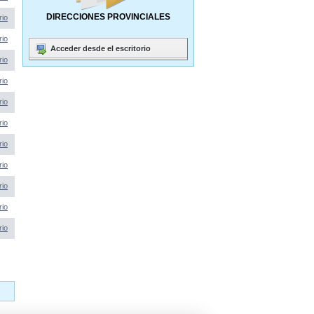
DIRECCIONES PROVINCIALES
rio
rio
Acceder desde el escritorio
rio
rio
rio
rio
rio
rio
rio
rio
rio