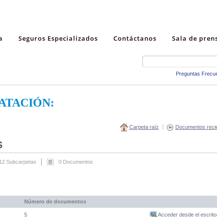
a
Seguros Especializados
Contáctanos
Sala de pren
Preguntas Frecu
ATACIÓN:
Carpeta raíz
Documentos reci
S
12 Subcarpetas
0 Documentos
Número de documentos
5
Acceder desde el escrito