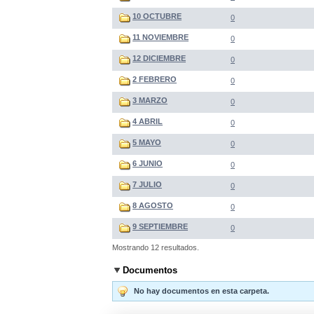
10 OCTUBRE
0
11 NOVIEMBRE
0
12 DICIEMBRE
0
2 FEBRERO
0
3 MARZO
0
4 ABRIL
0
5 MAYO
0
6 JUNIO
0
7 JULIO
0
8 AGOSTO
0
9 SEPTIEMBRE
0
Mostrando 12 resultados.
Documentos
No hay documentos en esta carpeta.