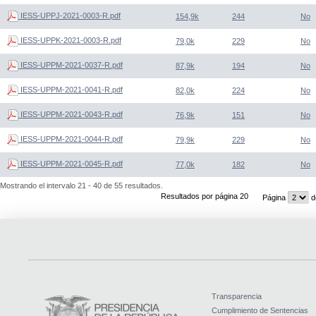
IESS-UPPJ-2021-0003-R.pdf
154,9k
244
No
IESS-UPPK-2021-0003-R.pdf
79,0k
229
No
IESS-UPPM-2021-0037-R.pdf
87,9k
194
No
IESS-UPPM-2021-0041-R.pdf
82,0k
224
No
IESS-UPPM-2021-0043-R.pdf
76,9k
151
No
IESS-UPPM-2021-0044-R.pdf
79,9k
229
No
IESS-UPPM-2021-0045-R.pdf
77,0k
182
No
Mostrando el intervalo 21 - 40 de 55 resultados.
Resultados por página 20
Página
d
Transparencia
Cumplimiento de Sentencias