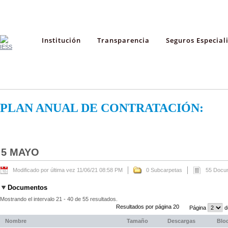
Institución
Transparencia
Seguros Especial
PLAN ANUAL DE CONTRATACIÓN:
5 MAYO
Modificado por última vez 11/06/21 08:58 PM
0 Subcarpetas
55 Docu
Documentos
Mostrando el intervalo 21 - 40 de 55 resultados.
Resultados por página 20
Página
d
Nombre
Tamaño
Descargas
Blo