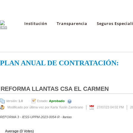
Institución
Transparencia
Seguros Especial
PLAN ANUAL DE CONTRATACIÓN:
REFORMA LLANTAS CSA EL CARMEN
Versión:
1.0
Estado:
Aprobado
Modificado por última vez por Karla Yustin Zambrano
27/07/23 04:02 PM
2
REFORMA 3 - IESS-UPPM-2023-0054-R - llantas
Average (0 Votes)