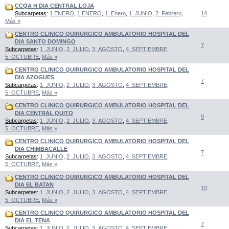
CCQA H DIA CENTRAL LOJA
Subcarpetas
:
1 ENERO
,
1 ENERO
,
1_Enero
,
1_JUNIO
,
2_Febrero
,
14
Más »
CENTRO CLINICO QUIRURGICO AMBULATORIO HOSPITAL DEL
DIA SANTO DOMINGO
7
Subcarpetas
:
1_JUNIO
,
2_JULIO
,
3_AGOSTO
,
4_SEPTIEMBRE
,
5_OCTUBRE
,
Más »
CENTRO CLINICO QUIRURGICO AMBULATORIO HOSPITAL DEL
DIA AZOGUES
7
Subcarpetas
:
1_JUNIO
,
2_JULIO
,
3_AGOSTO
,
4_SEPTIEMBRE
,
5_OCTUBRE
,
Más »
CENTRO CLINICO QUIRURGICO AMBULATORIO HOSPITAL DEL
DIA CENTRAL QUITO
9
Subcarpetas
:
1_JUNIO
,
2_JULIO
,
3_AGOSTO
,
4_SEPTIEMBRE
,
5_OCTUBRE
,
Más »
CENTRO CLINICO QUIRURGICO AMBULATORIO HOSPITAL DEL
DIA CHIMBACALLE
7
Subcarpetas
:
1_JUNIO
,
2_JULIO
,
3_AGOSTO
,
4_SEPTIEMBRE
,
5_OCTUBRE
,
Más »
CENTRO CLINICO QUIRURGICO AMBULATORIO HOSPITAL DEL
DIA EL BATAN
10
Subcarpetas
:
1_JUNIO
,
2_JULIO
,
3_AGOSTO
,
4_SEPTIEMBRE
,
5_OCTUBRE
,
Más »
CENTRO CLINICO QUIRURGICO AMBULATORIO HOSPITAL DEL
DIA EL TENA
7
Subcarpetas
:
1_JUNIO
,
2_JULIO
,
3_AGOSTO
,
4_SEPTIEMBRE
,