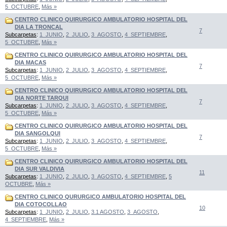
5_OCTUBRE
,
Más »
CENTRO CLINICO QUIRURGICO AMBULATORIO HOSPITAL DEL
DIA LA TRONCAL
7
Subcarpetas
:
1_JUNIO
,
2_JULIO
,
3_AGOSTO
,
4_SEPTIEMBRE
,
5_OCTUBRE
,
Más »
CENTRO CLINICO QUIRURGICO AMBULATORIO HOSPITAL DEL
DIA MACAS
7
Subcarpetas
:
1_JUNIO
,
2_JULIO
,
3_AGOSTO
,
4_SEPTIEMBRE
,
5_OCTUBRE
,
Más »
CENTRO CLINICO QUIRURGICO AMBULATORIO HOSPITAL DEL
DIA NORTE TARQUI
7
Subcarpetas
:
1_JUNIO
,
2_JULIO
,
3_AGOSTO
,
4_SEPTIEMBRE
,
5_OCTUBRE
,
Más »
CENTRO CLINICO QUIRURGICO AMBULATORIO HOSPITAL DEL
DIA SANGOLQUI
7
Subcarpetas
:
1_JUNIO
,
2_JULIO
,
3_AGOSTO
,
4_SEPTIEMBRE
,
5_OCTUBRE
,
Más »
CENTRO CLINICO QUIRURGICO AMBULATORIO HOSPITAL DEL
DIA SUR VALDIVIA
11
Subcarpetas
:
1_JUNIO
,
2_JULIO
,
3_AGOSTO
,
4_SEPTIEMBRE
,
5
OCTUBRE
,
Más »
CENTRO CLINICO QURURGICO AMBULATORIO HOSPITAL DEL
DIA COTOCOLLAO
10
Subcarpetas
:
1_JUNIO
,
2_JULIO
,
3.1 AGOSTO
,
3_AGOSTO
,
4_SEPTIEMBRE
,
Más »