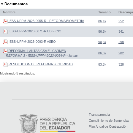
Documentos
Nombre
Tamaño
Descarga
IESS-UPPM-2023-0055-R - REFORMA BIOMETRIA
86,1k
252
IESS-UPPM-2023-0071-R EDIFICIO
86,5k
341
IESS-UPPM-2023-0093-R ASEO
90,6k
298
REFORMA LLANTAS CSA EL CARMEN
86,6k
282
REFORMA 3 - IESS-UPPM-2023-0054-R - llantas
RESOLUCION DE REFORMA SEGURIDAD
83,3k
328
Mostrando 5 resultados.
Transparencia
Cumplimiento de Sentencias
Plan Anual de Contratación