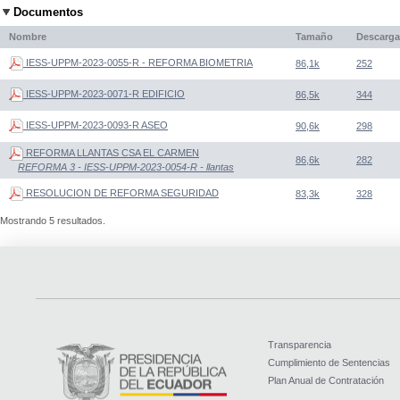
Documentos
Nombre
Tamaño
Descarga
IESS-UPPM-2023-0055-R - REFORMA BIOMETRIA
86,1k
252
IESS-UPPM-2023-0071-R EDIFICIO
86,5k
344
IESS-UPPM-2023-0093-R ASEO
90,6k
298
REFORMA LLANTAS CSA EL CARMEN
86,6k
282
REFORMA 3 - IESS-UPPM-2023-0054-R - llantas
RESOLUCION DE REFORMA SEGURIDAD
83,3k
328
Mostrando 5 resultados.
Transparencia
Cumplimiento de Sentencias
Plan Anual de Contratación