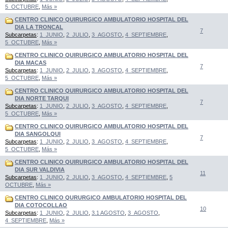
5_OCTUBRE
,
Más »
CENTRO CLINICO QUIRURGICO AMBULATORIO HOSPITAL DEL
DIA LA TRONCAL
7
Subcarpetas
:
1_JUNIO
,
2_JULIO
,
3_AGOSTO
,
4_SEPTIEMBRE
,
5_OCTUBRE
,
Más »
CENTRO CLINICO QUIRURGICO AMBULATORIO HOSPITAL DEL
DIA MACAS
7
Subcarpetas
:
1_JUNIO
,
2_JULIO
,
3_AGOSTO
,
4_SEPTIEMBRE
,
5_OCTUBRE
,
Más »
CENTRO CLINICO QUIRURGICO AMBULATORIO HOSPITAL DEL
DIA NORTE TARQUI
7
Subcarpetas
:
1_JUNIO
,
2_JULIO
,
3_AGOSTO
,
4_SEPTIEMBRE
,
5_OCTUBRE
,
Más »
CENTRO CLINICO QUIRURGICO AMBULATORIO HOSPITAL DEL
DIA SANGOLQUI
7
Subcarpetas
:
1_JUNIO
,
2_JULIO
,
3_AGOSTO
,
4_SEPTIEMBRE
,
5_OCTUBRE
,
Más »
CENTRO CLINICO QUIRURGICO AMBULATORIO HOSPITAL DEL
DIA SUR VALDIVIA
11
Subcarpetas
:
1_JUNIO
,
2_JULIO
,
3_AGOSTO
,
4_SEPTIEMBRE
,
5
OCTUBRE
,
Más »
CENTRO CLINICO QURURGICO AMBULATORIO HOSPITAL DEL
DIA COTOCOLLAO
10
Subcarpetas
:
1_JUNIO
,
2_JULIO
,
3.1 AGOSTO
,
3_AGOSTO
,
4_SEPTIEMBRE
,
Más »