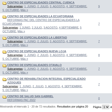
CENTRO DE ESPECIALIDADES CENTRAL CUENCA
Subcarpetas
:
1_JUNIO
,
2_JULIO
,
3_AGOSTO
,
4_SEPTIEMBRE
,
9
5_OCTUBRE
,
Más »
CENTRO DE ESPECIALIDADES LA ECUATORIANA
REFORMAS PAC DEL CENTRO DE ESPECIALIDADES LA
ECUATORIANA
7
Subcarpetas
:
1 JUNIO
,
2 JULIO
,
3 AGOSTO
,
4 SEPTIEMBRE
,
5
OCTUBRE
,
Más »
CENTRO DE ESPECIALIDADES LA LIBERTAD
Subcarpetas
:
1_JUNIO
,
2_JULIO
,
3_AGOSTO
,
4_SEPTIEMBRE
,
7
5_OCTUBRE
,
Más »
CENTRO DE ESPECIALIDADES NUEVA LOJA
Subcarpetas
:
1_JUNIO
,
2_JULIO
,
3_AGOSTO
,
4_SEPTIEMBRE
,
8
5_OCTUBRE
,
Más »
CENTRO DE ESPECIALIDADES OTAVALO
Subcarpetas
:
1_JUNIO
,
2_JULIO
,
3_AGOSTO
,
4_SEPTIEMBRE
,
7
5_OCTUBRE
,
Más »
CENTRO DE REHABILITACION INTEGRAL ESPECIALIZADO
AZOGUES
7
Subcarpetas
:
1_JUNIO
,
2_JULIO
,
3_AGOSTO
,
4_SEPTIEMBRE
,
5_OCTUBRE
,
Más »
CENTRO DE SALUD SAN GABRIEL
0
REFORMAS PAC 2022
Mostrando el intervalo 1 - 20 de 72 resultados.
Resultados por página 20
Página
d