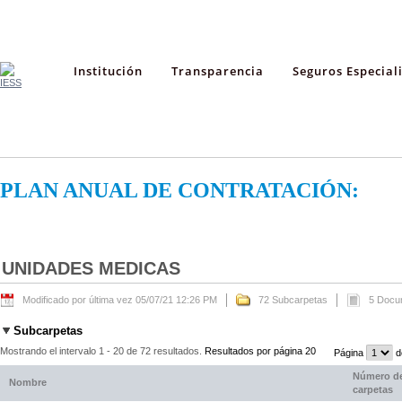
Institución
Transparencia
Seguros Especial
PLAN ANUAL DE CONTRATACIÓN:
UNIDADES MEDICAS
Modificado por última vez 05/07/21 12:26 PM
72 Subcarpetas
5 Docu
Subcarpetas
Mostrando el intervalo 1 - 20 de 72 resultados.
Resultados por página 20
Página
d
Número d
Nombre
carpetas