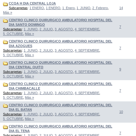
CCQA H DIA CENTRAL LOJA
Subcarpetas
:
1 ENERO
,
1 ENERO
,
1_Enero
,
1_JUNIO
,
2_Febrero
,
14
Más »
CENTRO CLINICO QUIRURGICO AMBULATORIO HOSPITAL DEL
DIA SANTO DOMINGO
7
Subcarpetas
:
1_JUNIO
,
2_JULIO
,
3_AGOSTO
,
4_SEPTIEMBRE
,
5_OCTUBRE
,
Más »
CENTRO CLINICO QUIRURGICO AMBULATORIO HOSPITAL DEL
DIA AZOGUES
7
Subcarpetas
:
1_JUNIO
,
2_JULIO
,
3_AGOSTO
,
4_SEPTIEMBRE
,
5_OCTUBRE
,
Más »
CENTRO CLINICO QUIRURGICO AMBULATORIO HOSPITAL DEL
DIA CENTRAL QUITO
9
Subcarpetas
:
1_JUNIO
,
2_JULIO
,
3_AGOSTO
,
4_SEPTIEMBRE
,
5_OCTUBRE
,
Más »
CENTRO CLINICO QUIRURGICO AMBULATORIO HOSPITAL DEL
DIA CHIMBACALLE
7
Subcarpetas
:
1_JUNIO
,
2_JULIO
,
3_AGOSTO
,
4_SEPTIEMBRE
,
5_OCTUBRE
,
Más »
CENTRO CLINICO QUIRURGICO AMBULATORIO HOSPITAL DEL
DIA EL BATAN
10
Subcarpetas
:
1_JUNIO
,
2_JULIO
,
3_AGOSTO
,
4_SEPTIEMBRE
,
5_OCTUBRE
,
Más »
CENTRO CLINICO QUIRURGICO AMBULATORIO HOSPITAL DEL
DIA EL TENA
7
Subcarpetas
:
1_JUNIO
,
2_JULIO
,
3_AGOSTO
,
4_SEPTIEMBRE
,