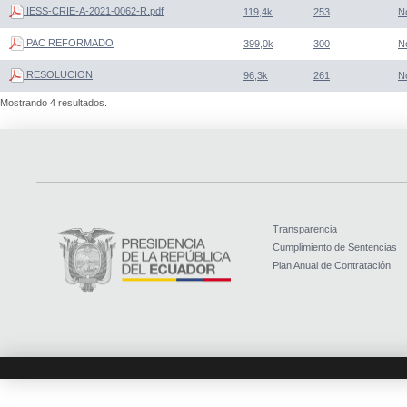
IESS-CRIE-A-2021-0062-R.pdf
119,4k
253
N
PAC REFORMADO
399,0k
300
N
RESOLUCION
96,3k
261
N
Mostrando 4 resultados.
Transparencia
Cumplimiento de Sentencias
Plan Anual de Contratación