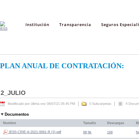
Institución
Transparencia
Seguros Especial
PLAN ANUAL DE CONTRATACIÓN:
2_JULIO
Modificado por última vez 06/07/21 05:45 PM
0 Subcarpetas
4 Docum
Documentos
Nombre
Tamaño
Descargas
B
IESS-CRIE-A-2021-0061-R (2).pdf
88,9k
168
N