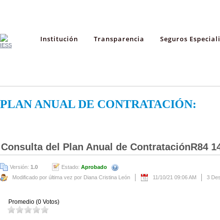
Institución
Transparencia
Seguros Especial
PLAN ANUAL DE CONTRATACIÓN:
Consulta del Plan Anual de ContrataciónR84 1
Versión:
1.0
Estado:
Aprobado
Modificado por última vez por Diana Cristina León
11/10/21 09:06 AM
3 De
Promedio (0 Votos)