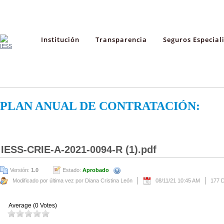
Institución
Transparencia
Seguros Especial
PLAN ANUAL DE CONTRATACIÓN:
IESS-CRIE-A-2021-0094-R (1).pdf
Versión:
1.0
Estado:
Aprobado
Modificado por última vez por Diana Cristina León
08/11/21 10:45 AM
177 
Average (0 Votes)