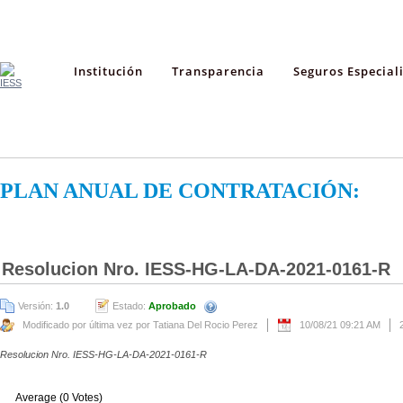
Institución
Transparencia
Seguros Especial
PLAN ANUAL DE CONTRATACIÓN:
Resolucion Nro. IESS-HG-LA-DA-2021-0161-R
Versión:
1.0
Estado:
Aprobado
Modificado por última vez por Tatiana Del Rocio Perez
10/08/21 09:21 AM
Resolucion Nro. IESS-HG-LA-DA-2021-0161-R
Average (0 Votes)