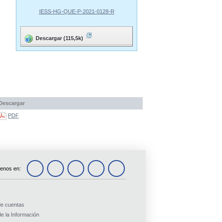
IESS-HG-QUE-P-2021-0128-R
Descargar (115,5k)
Descargar
PDF
enos en:
de cuentas
e la Información