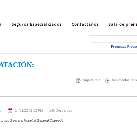
a
Seguros Especializados
Contáctanos
Sala de pren
Preguntas Frecu
ATACIÓN:
Carpeta raíz
Documentos reci
z
14/01/22 01:02 PM
145 Descargas
 grupo 3 para el Hospital General Quevedo