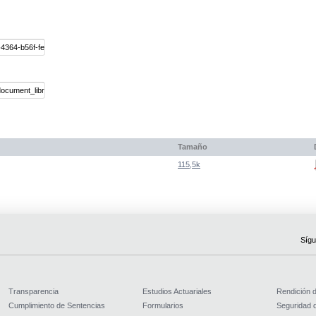
Tamaño
115,5k
Sígu
Transparencia
Estudios Actuariales
Rendición 
Cumplimiento de Sentencias
Formularios
Seguridad d