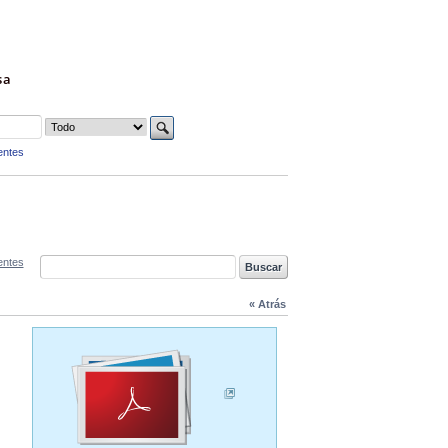
sa
entes
entes
« Atrás