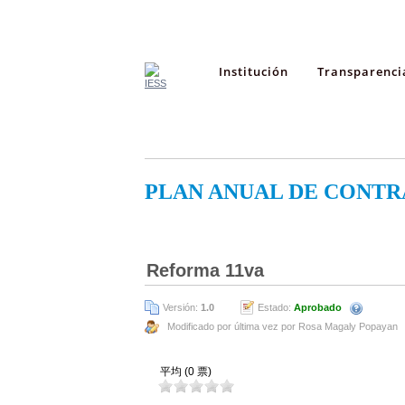
Institución
Transparenci
PLAN ANUAL DE CONTR
Reforma 11va
Versión:
1.0
Estado:
Aprobado
Modificado por última vez por Rosa Magaly Popayan
平均 (0 票)