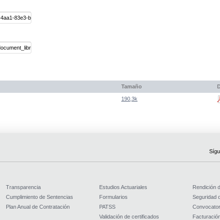
Tamaño
D
190,3k
Sígu
Transparencia
Estudios Actuariales
Rendición 
Cumplimiento de Sentencias
Formularios
Seguridad d
Plan Anual de Contratación
PATSS
Convocator
Validación de certificados
Facturación