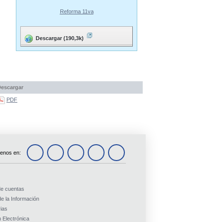
Reforma 11va
Descargar (190,3k)
escargar
PDF
enos en:
de cuentas
e la Información
ias
 Electrónica