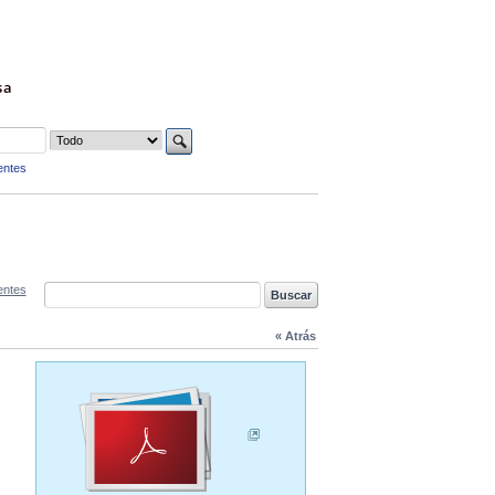
sa
entes
entes
« Atrás