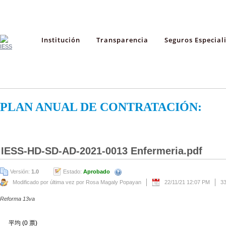
Institución
Transparencia
Seguros Especial
PLAN ANUAL DE CONTRATACIÓN:
IESS-HD-SD-AD-2021-0013 Enfermeria.pdf
Versión:
1.0
Estado:
Aprobado
Modificado por última vez por Rosa Magaly Popayan
22/11/21 12:07 PM
3
Reforma 13va
平均 (0 票)