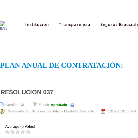
Institución
Transparencia
Seguros Especial
PLAN ANUAL DE CONTRATACIÓN:
RESOLUCION 037
Versión:
1.0
Estado:
Aprobado
Modificado por última vez por Tatiana Elizabeth Constante
13/09/21 01:03 PM
Average (0 Votes)